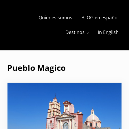
Skip to main content
Skip to header right navigation
Skip to site footer
Quienes somos
BLOG en español
s
The Travels of BBQboy and Spanky
Destinos
In English
Pueblo Magico