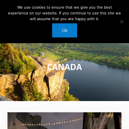
Skip to main content
Skip to header right navigation
Skip to site footer
We use cookies to ensure that we give you the best
experience on our website. If you continue to use this site we
Menu
will assume that you are happy with it.
The Travels of BBQboy and Spanky
Ok
CANADA