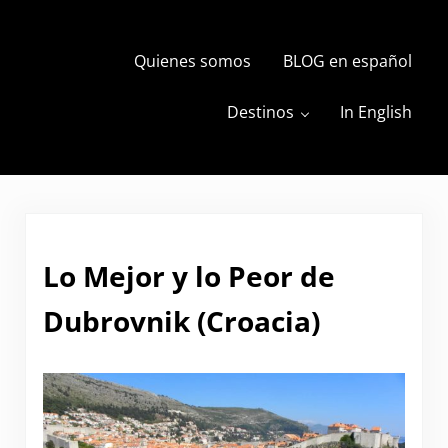
Skip to main content
Skip to header right navigation
Skip to site footer
Quienes somos
BLOG en español
s
The Travels of BBQboy and Spanky
Destinos
In English
Lo Mejor y lo Peor de
Dubrovnik (Croacia)