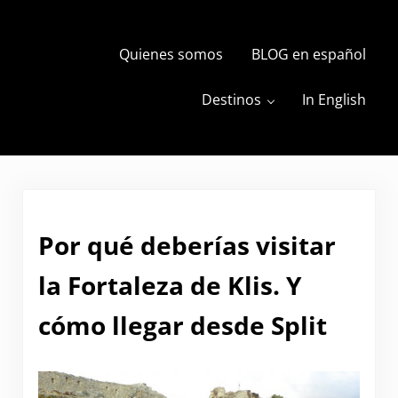
Skip to main content
Skip to header right navigation
Skip to site footer
Quienes somos
BLOG en español
s
The Travels of BBQboy and Spanky
Destinos
In English
Por qué deberías visitar
la Fortaleza de Klis. Y
cómo llegar desde Split