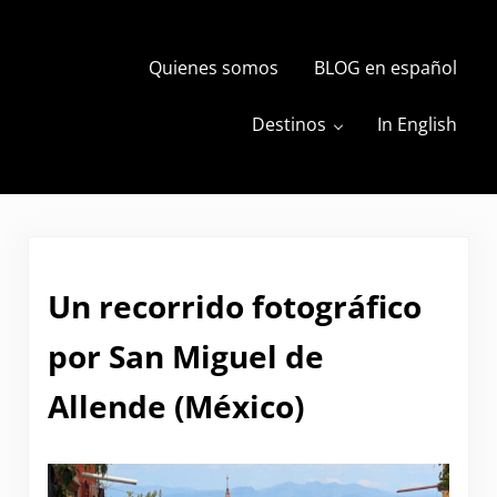
Skip to main content
Skip to header right navigation
Skip to site footer
Quienes somos
BLOG en español
s
The Travels of BBQboy and Spanky
Destinos
In English
Un recorrido fotográfico
por San Miguel de
Allende (México)